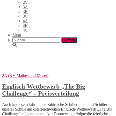
2C
3A
3B
3C
4A
4B
4C
Shop
Suchen
nach:
2B (KV Nielsen und Biasi)
2A (KV Mathes und Moser)
Englisch-Wettbewerb „The Big
Challenge“ – Preisverteilung
Auch in diesem Jahr haben zahlreiche Schülerinnen und Schüler
unserer Schule am österreichweiten Englisch-Wettbewerb „The Big
Challenge“ teilgenommen. Am Donnerstag erfolgte die feierliche