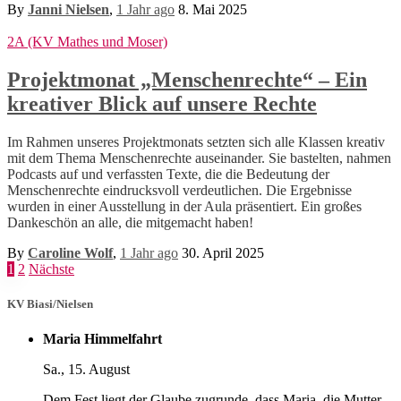
By
Janni Nielsen
,
1 Jahr
ago
8. Mai 2025
2A (KV Mathes und Moser)
Projektmonat „Menschenrechte“ – Ein
kreativer Blick auf unsere Rechte
Im Rahmen unseres Projektmonats setzten sich alle Klassen kreativ
mit dem Thema Menschenrechte auseinander. Sie bastelten, nahmen
Podcasts auf und verfassten Texte, die die Bedeutung der
Menschenrechte eindrucksvoll verdeutlichen. Die Ergebnisse
wurden in einer Ausstellung in der Aula präsentiert. Ein großes
Dankeschön an alle, die mitgemacht haben!
By
Caroline Wolf
,
1 Jahr
ago
30. April 2025
Seitennummerierung
1
2
Nächste
der
KV Biasi/Nielsen
Beiträge
Maria Himmelfahrt
Sa., 15. August
Dem Fest liegt der Glaube zugrunde, dass Maria, die Mutter