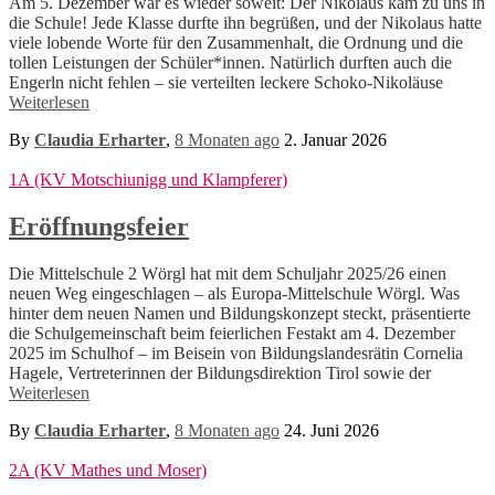
Am 5. Dezember war es wieder soweit: Der Nikolaus kam zu uns in
die Schule! Jede Klasse durfte ihn begrüßen, und der Nikolaus hatte
viele lobende Worte für den Zusammenhalt, die Ordnung und die
tollen Leistungen der Schüler*innen. Natürlich durften auch die
Engerln nicht fehlen – sie verteilten leckere Schoko-Nikoläuse
Weiterlesen
By
Claudia Erharter
,
8 Monaten
ago
2. Januar 2026
1A (KV Motschiunigg und Klampferer)
Eröffnungsfeier
Die Mittelschule 2 Wörgl hat mit dem Schuljahr 2025/26 einen
neuen Weg eingeschlagen – als Europa-Mittelschule Wörgl. Was
hinter dem neuen Namen und Bildungskonzept steckt, präsentierte
die Schulgemeinschaft beim feierlichen Festakt am 4. Dezember
2025 im Schulhof – im Beisein von Bildungslandesrätin Cornelia
Hagele, Vertreterinnen der Bildungsdirektion Tirol sowie der
Weiterlesen
By
Claudia Erharter
,
8 Monaten
ago
24. Juni 2026
2A (KV Mathes und Moser)