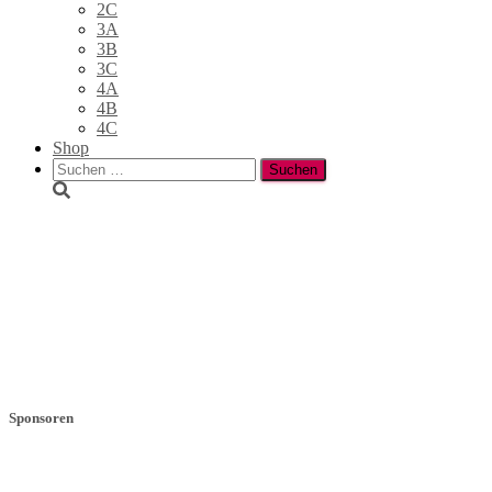
2C
3A
3B
3C
4A
4B
4C
Shop
Suchen
nach:
1A
Sponsoren