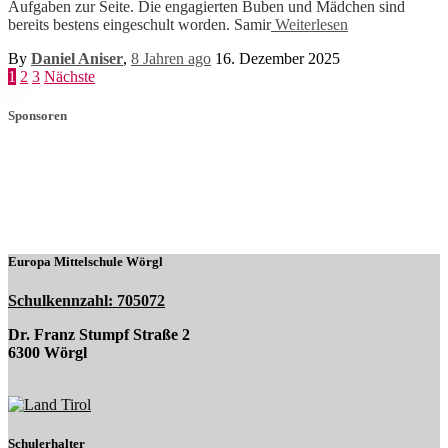
Aufgaben zur Seite. Die engagierten Buben und Mädchen sind
bereits bestens eingeschult worden. Samir
Weiterlesen
By
Daniel Aniser
,
8 Jahren
ago
16. Dezember 2025
Seitennummerierung
1
2
3
Nächste
der
Sponsoren
Beiträge
Europa Mittelschule Wörgl
Schulkennzahl: 705072
Dr. Franz Stumpf Straße 2
6300 Wörgl
Schulerhalter