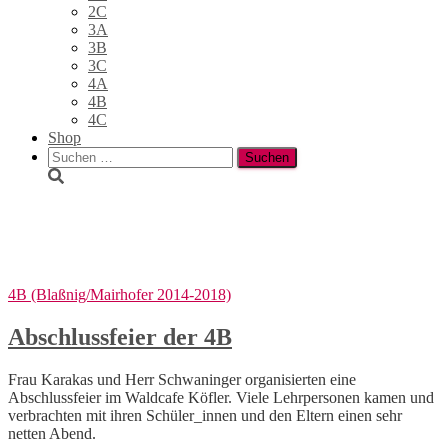
2C
3A
3B
3C
4A
4B
4C
Shop
Suchen
nach:
Schuljahr 2017-18
4B (Blaßnig/Mairhofer 2014-2018)
Abschlussfeier der 4B
Frau Karakas und Herr Schwaninger organisierten eine
Abschlussfeier im Waldcafe Köfler. Viele Lehrpersonen kamen und
verbrachten mit ihren Schüler_innen und den Eltern einen sehr
netten Abend.