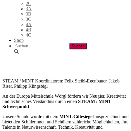
2C
3A
3B
3C
4A
4B
4C
Shop
Suchen
nach:
MINT / STEAM
STEAM / MINT Koordinatoren: Felix Steibl-Egenbauer, Jakob
Riser, Philipp Klingsbigl
An der Europa Mittelschule Wörgl fördern wir Neugier, Kreativität
und technisches Verständnis durch einen
STEAM / MINT
Schwerpunkt
.
Unsere Schule wurde mit dem
MINT-Gütesiegel
ausgezeichnet und
bietet den Schülerinnen und Schülern zahlreiche Möglichkeiten, ihre
Talente in Naturwissenschaft, Technik, Kreativität und