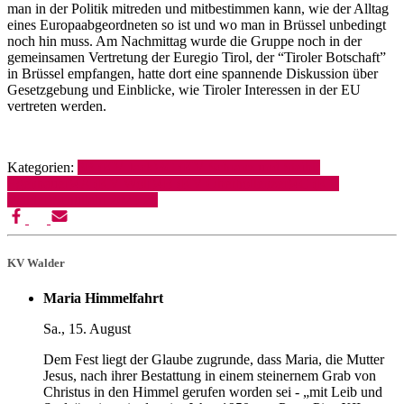
man in der Politik mitreden und mitbestimmen kann, wie der Alltag
eines Europaabgeordneten so ist und wo man in Brüssel unbedingt
noch hin muss. Am Nachmittag wurde die Gruppe noch in der
gemeinsamen Vertretung der Euregio Tirol, der “Tiroler Botschaft”
in Brüssel empfangen, hatte dort eine spannende Diskussion über
Gesetzgebung und Einblicke, wie Tiroler Interessen in der EU
vertreten werden.
Kategorien:
3B (KV Jack)
3C (KV Schranz und Steibl-
Egenbauer)
4A (KV Wolf)
4B (KV Oberhollenzer)
4C (KV
Walder)
Schuljahr 2025-26
KV Walder
Maria Himmelfahrt
Sa., 15. August
Dem Fest liegt der Glaube zugrunde, dass Maria, die Mutter
Jesus, nach ihrer Bestattung in einem steinernem Grab von
Christus in den Himmel gerufen worden sei - „mit Leib und