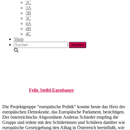
2C
3A
3B
3C
4A
4B
4C
Shop
Suchen
nach:
Besuch im Europäischen
Parlament
Published by
Felix Steibl-Egenbauer
on
22. April 2026
21. Mai
2026
Die Projektgruppe “europäische Politik” konnte heute das Herz der
europäischen Demokratie, das Europäische Parlament, besichtigen.
Der österreichische Abgeordnete Andreas Schieder empfing die
Gruppe und redete mit den Schülerinnen und Schülern darüber wie
europäische Gesetzgebung den Alltag in Österreich beeinflußt, wie