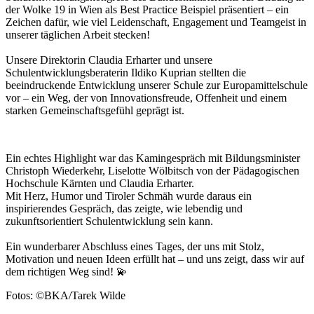
der Wolke 19 in Wien als Best Practice Beispiel präsentiert – ein
Zeichen dafür, wie viel Leidenschaft, Engagement und Teamgeist in
unserer täglichen Arbeit stecken!
Unsere Direktorin Claudia Erharter und unsere
Schulentwicklungsberaterin Ildiko Kuprian stellten die
beeindruckende Entwicklung unserer Schule zur Europamittelschule
vor – ein Weg, der von Innovationsfreude, Offenheit und einem
starken Gemeinschaftsgefühl geprägt ist.
Ein echtes Highlight war das Kamingespräch mit Bildungsminister
Christoph Wiederkehr, Liselotte Wölbitsch von der Pädagogischen
Hochschule Kärnten und Claudia Erharter.
Mit Herz, Humor und Tiroler Schmäh wurde daraus ein
inspirierendes Gespräch, das zeigte, wie lebendig und
zukunftsorientiert Schulentwicklung sein kann.
Ein wunderbarer Abschluss eines Tages, der uns mit Stolz,
Motivation und neuen Ideen erfüllt hat – und uns zeigt, dass wir auf
dem richtigen Weg sind! 💫
Fotos: ©BKA/Tarek Wilde