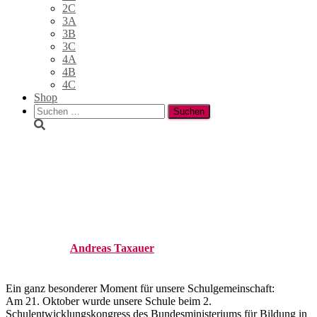
2C
3A
3B
3C
4A
4B
4C
Shop
Suchen
nach:
Unsere Schule begeistert beim
Schulentwicklungskongress in
Wien!
Published by
Andreas Taxauer
on
21. Oktober 2025
24. Juni
2026
Ein ganz besonderer Moment für unsere Schulgemeinschaft:
Am 21. Oktober wurde unsere Schule beim 2.
Schulentwicklungskongress des Bundesministeriums für Bildung in