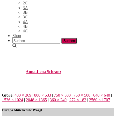
2C
3A
3B
3C
4A
4B
4C
Shop
Suchen
nach:
_DSC5764
Published by
Anna-Lena Schranz
on
27. Februar 2026
27.
Februar 2026
Größe:
400 × 369
|
800 × 533
|
750 × 500
|
750 × 500
|
640 × 640
|
1536 × 1024
|
2048 × 1365
|
360 × 240
|
272 × 182
|
2560 × 1707
Europa Mittelschule Wörgl