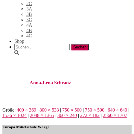
2C
3A
3B
3C
4A
4B
4C
Shop
Suchen
nach:
_DSC5119
Published by
Anna-Lena Schranz
on
27. Februar 2026
27.
Februar 2026
Größe:
400 × 369
|
800 × 533
|
750 × 500
|
750 × 500
|
640 × 640
|
1536 × 1024
|
2048 × 1365
|
360 × 240
|
272 × 182
|
2560 × 1707
Europa Mittelschule Wörgl