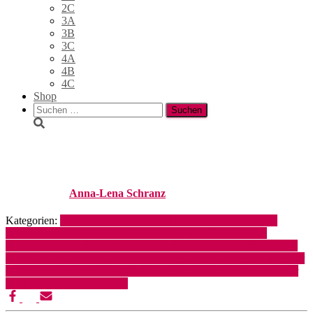
2C
3A
3B
3C
4A
4B
4C
Shop
Suchen
nach:
Europatag
Published by
Anna-Lena Schranz
on
2. Juli 2024
2. Mai 2025
Kategorien:
3A (KV Epp)
3B (KV Jack)
3C (KV Schranz und
Steibl-Egenbauer)
4A (Bellinger 2021-25)
4A (KV Wolf)
4A
(Obererlacher 2020-2024)
4B (Felder und Klampferer 2021-25)
4B
(Jeller/Schellhorn 2020-2024)
4B (KV Oberhollenzer)
4C (Einwaller
2021-25)
4C (Greiderer 2020-2024)
4C (KV Walder)
4D (Gasteiger
2021-25)
Schuljahr 2023-24