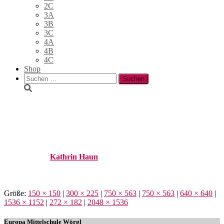
2C
3A
3B
3C
4A
4B
4C
Shop
Suchen
nach:
WhatsApp Image 2023-07-05
at 10.41.52
Published by
Kathrin Haun
on
6. Juli 2023
6. Juli 2023
Größe:
150 × 150
|
300 × 225
|
750 × 563
|
750 × 563
|
640 × 640
|
1536 × 1152
|
272 × 182
|
2048 × 1536
Europa Mittelschule Wörgl