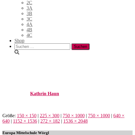
2C
3A
3B
3C
4A
4B
4C
Shop
Suchen
nach:
WhatsApp Image 2023-07-05
at 10.41.52 (1)
Published by
Kathrin Haun
on
6. Juli 2023
6. Juli 2023
Größe:
150 × 150
|
225 × 300
|
750 × 1000
|
750 × 1000
|
640 ×
640
|
1152 × 1536
|
272 × 182
|
1536 × 2048
Europa Mittelschule Wörgl