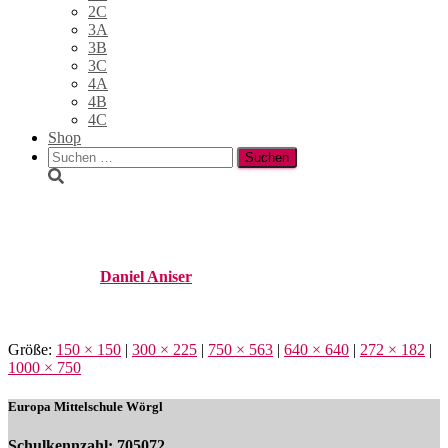
2C
3A
3B
3C
4A
4B
4C
Shop
Suchen
nach:
salzburg15
Published by
Daniel Aniser
on
28. Juni 2018
28. Juni 2018
Größe:
150 × 150
|
300 × 225
|
750 × 563
|
640 × 640
|
272 × 182
|
1000 × 750
Europa Mittelschule Wörgl
Schulkennzahl: 705072