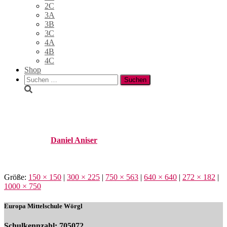
2C
3A
3B
3C
4A
4B
4C
Shop
Suchen
nach:
salzburg05
Published by
Daniel Aniser
on
28. Juni 2018
28. Juni 2018
Größe:
150 × 150
|
300 × 225
|
750 × 563
|
640 × 640
|
272 × 182
|
1000 × 750
Europa Mittelschule Wörgl
Schulkennzahl: 705072